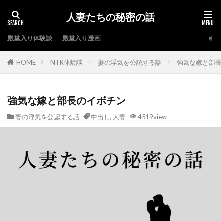
人妻たちの秘密の話
殿堂入り体験談
殿堂入り漫画
HOME
NTR体験談
妻の浮気を公認する話
強気な嫁と部
強気な嫁と部長のイボチン
妻の浮気を公認する話
中出し
,
人妻
4519view